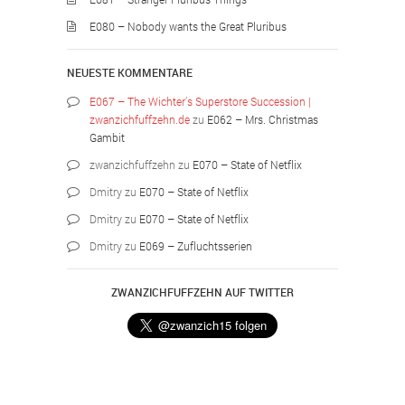
E080 – Nobody wants the Great Pluribus
NEUESTE KOMMENTARE
E067 – The Wichter’s Superstore Succession |
zwanzichfuffzehn.de
zu
E062 – Mrs. Christmas
Gambit
zwanzichfuffzehn
zu
E070 – State of Netflix
Dmitry
zu
E070 – State of Netflix
Dmitry
zu
E070 – State of Netflix
Dmitry
zu
E069 – Zufluchtsserien
ZWANZICHFUFFZEHN AUF TWITTER