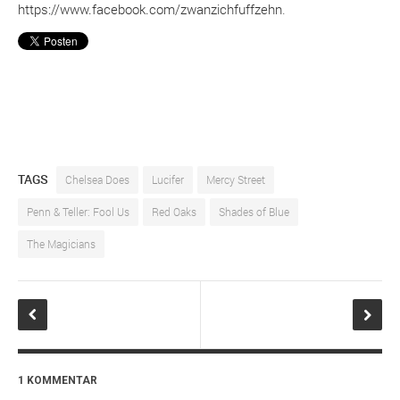
https://www.facebook.com/zwanzichfuffzehn
.
TAGS
Chelsea Does
Lucifer
Mercy Street
Penn & Teller: Fool Us
Red Oaks
Shades of Blue
The Magicians
1 KOMMENTAR