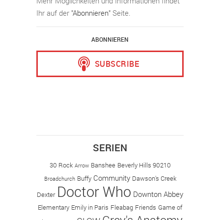
Mehr Möglichkeiten und Informationen findet
Ihr auf der
"Abonnieren"
Seite.
ABONNIEREN
SERIEN
30 Rock
Banshee
Beverly Hills 90210
Arrow
Community
Buffy
Dawson's Creek
Broadchurch
Doctor Who
Downton Abbey
Dexter
Elementary
Emily in Paris
Fleabag
Friends
Game of
Grey's Anatomy