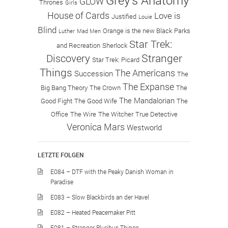
GLOW
Thrones
Girls
House of Cards
Love is
Justified
Louie
Blind
Orange is the new Black
Parks
Luther
Mad Men
Star Trek:
and Recreation
Sherlock
Stranger
Discovery
Star Trek: Picard
Things
The Americans
Succession
The
The Expanse
Big Bang Theory
The Crown
The
The Mandalorian
Good Fight
The Good Wife
The
Office
The Wire
The Witcher
True Detective
Veronica Mars
Westworld
LETZTE FOLGEN
E084 – DTF with the Peaky Danish Woman in
Paradise
E083 – Slow Blackbirds an der Havel
E082 – Heated Peacemaker Pitt
E081 – Stranger Pluribus Things