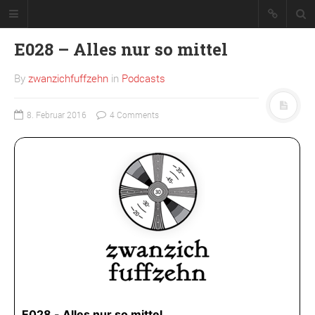
E028 – Alles nur so mittel
By
zwanzichfuffzehn
in
Podcasts
8. Februar 2016
4 Comments
Podcast über Serien und ihre Folgen.
VON RECHTS WEGEN
Abonnieren
Datenschutzerklärung
Impressum
Team