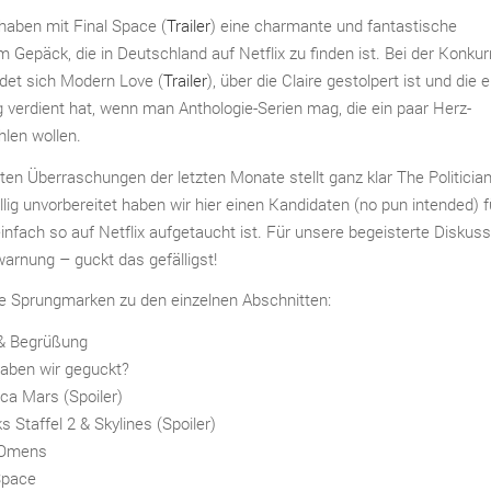
haben mit Final Space (
Trailer
) eine charmante und fantastische
m Gepäck, die in Deutschland auf Netflix zu finden ist. Bei der Konku
det sich Modern Love (
Trailer
), über die Claire gestolpert ist und die e
 verdient hat, wenn man Anthologie-Serien mag, die ein paar Herz-
len wollen.
ten Überraschungen der letzten Monate stellt ganz klar The Politician
öllig unvorbereitet haben wir hier einen Kandidaten (no pun intended) f
infach so auf Netflix aufgetaucht ist. Für unsere begeisterte Diskussi
warnung – guckt das gefälligst!
ie Sprungmarken zu den einzelnen Abschnitten:
 & Begrüßung
aben wir geguckt?
ca Mars (Spoiler)
 Staffel 2 & Skylines (Spoiler)
 Omens
Space