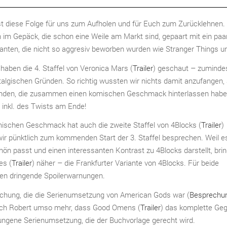
st diese Folge für uns zum Aufholen und für Euch zum Zurücklehnen.
n im Gepäck, die schon eine Weile am Markt sind, gepaart mit ein paar
anten, die nicht so aggresiv beworben wurden wie Stranger Things u
 haben die 4. Staffel von Veronica Mars (
Trailer
) geschaut – zuminde
talgischen Gründen. So richtig wussten wir nichts damit anzufangen,
ründen, die zusammen einen komischen Geschmack hinterlassen habe
– inkl. des Twists am Ende!
ischen Geschmack hat auch die zweite Staffel von 4Blocks (
Trailer
)
 wir pünktlich zum kommenden Start der 3. Staffel besprechen. Weil e
ön passt und einen interessanten Kontrast zu 4Blocks darstellt, bri
es (
Trailer
) näher – die Frankfurter Variante von 4Blocks. Für beide
ten dringende Spoilerwarnungen.
chung, die die Serienumsetzung von American Gods war (
Besprechun
 sich Robert umso mehr, dass Good Omens (
Trailer
) das komplette Geg
elungene Serienumsetzung, die der Buchvorlage gerecht wird.