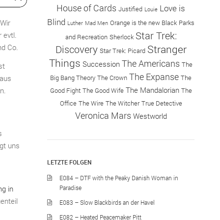
House of Cards
Love is
Justified
Louie
Blind
 Wir
Orange is the new Black
Parks
Luther
Mad Men
Star Trek:
 evtl.
and Recreation
Sherlock
Stranger
nd Co.
Discovery
Star Trek: Picard
Things
The Americans
Succession
The
st
The Expanse
 aus
Big Bang Theory
The Crown
The
The Mandalorian
n.
Good Fight
The Good Wife
The
Office
The Wire
The Witcher
True Detective
Veronica Mars
Westworld
s
ngt uns
LETZTE FOLGEN
E084 – DTF with the Peaky Danish Woman in
g in
Paradise
enteil
E083 – Slow Blackbirds an der Havel
E082 – Heated Peacemaker Pitt