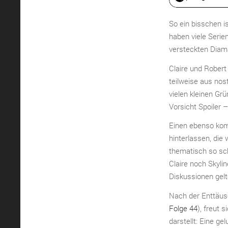
So ein bisschen i
haben viele Serie
versteckten Diam
Claire und Robert
teilweise aus nos
vielen kleinen G
Vorsicht Spoiler 
Einen ebenso kom
hinterlassen, die
thematisch so sch
Claire noch Skylin
Diskussionen gel
Nach der Enttäus
Folge 44
), freut
darstellt: Eine g