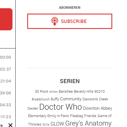
ABONNIEREN
SERIEN
30 Rock
Banshee
Beverly Hills 90210
Arrow
Community
Buffy
Dawson's Creek
Broadchurch
Doctor Who
Downton Abbey
Dexter
Elementary
Emily in Paris
Fleabag
Friends
Game of
Grey's Anatomy
GLOW
Thrones
Girls