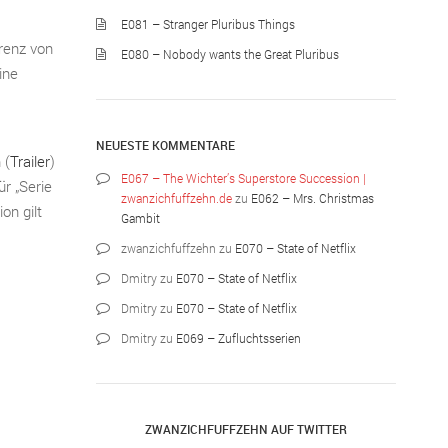
E081 – Stranger Pluribus Things
rrenz von
E080 – Nobody wants the Great Pluribus
ine
NEUESTE KOMMENTARE
 (
Trailer
)
E067 – The Wichter’s Superstore Succession |
ür „Serie
zwanzichfuffzehn.de
zu
E062 – Mrs. Christmas
on gilt
Gambit
zwanzichfuffzehn
zu
E070 – State of Netflix
Dmitry
zu
E070 – State of Netflix
Dmitry
zu
E070 – State of Netflix
Dmitry
zu
E069 – Zufluchtsserien
ZWANZICHFUFFZEHN AUF TWITTER