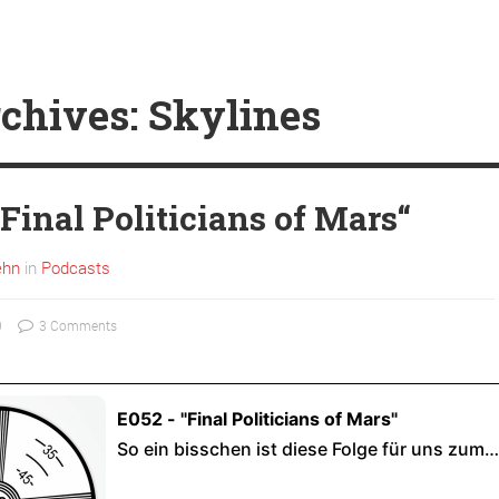
chives: Skylines
Final Politicians of Mars“
ehn
in
Podcasts
9
3 Comments