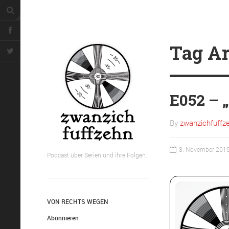
Tag Ar
E052 – „
By
zwanzichfuffz
8. November 201
Podcast über Serien und ihre Folgen.
VON RECHTS WEGEN
Abonnieren