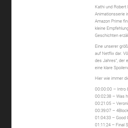
Kathi und Robert 
Animationsserie i
Amazon Prime fin
kleine Empfehlung
Geschichten erzäh
Eine unserer größ
auf Netflix dar. V
des Jahres“, der e
eine klare Spoiler
Hier wie immer d
00:00:00 – Intro
00:02:38 – Was h
00:21:05 – Veroni
00:39:07 – 4Blocks
01:04:33 – Good
01:11:24 – Final 