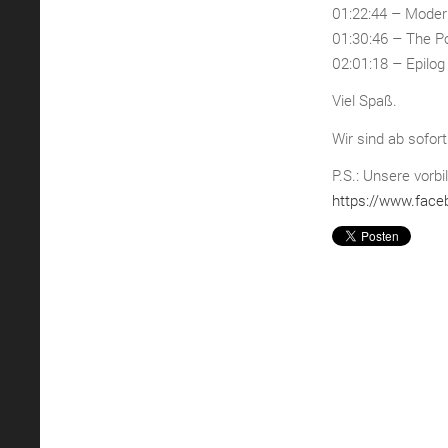
01:22:44 – Moder
01:30:46 – The Pol
02:01:18 – Epilog
Viel Spaß.
Wir sind ab sofor
P.S.: Unsere vorbi
https://www.face