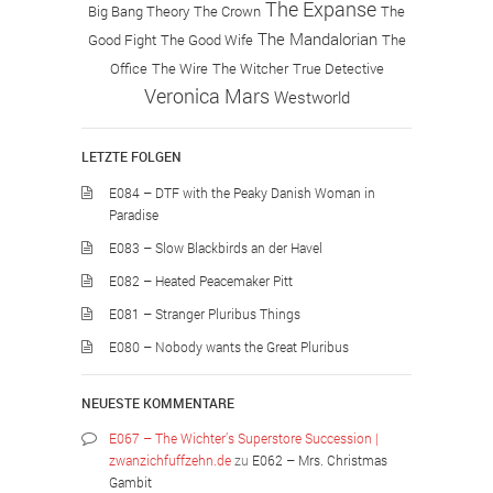
The Expanse
Big Bang Theory
The Crown
The
The Mandalorian
Good Fight
The Good Wife
The
Office
The Wire
The Witcher
True Detective
Veronica Mars
Westworld
LETZTE FOLGEN
E084 – DTF with the Peaky Danish Woman in
Paradise
E083 – Slow Blackbirds an der Havel
E082 – Heated Peacemaker Pitt
E081 – Stranger Pluribus Things
E080 – Nobody wants the Great Pluribus
NEUESTE KOMMENTARE
E067 – The Wichter’s Superstore Succession |
zwanzichfuffzehn.de
zu
E062 – Mrs. Christmas
Gambit