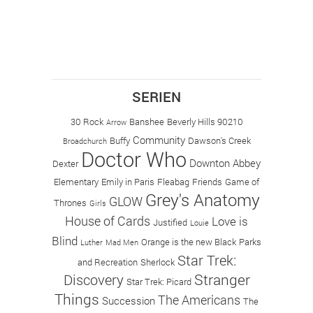
SERIEN
30 Rock
Banshee
Beverly Hills 90210
Arrow
Community
Buffy
Dawson's Creek
Broadchurch
Doctor Who
Downton Abbey
Dexter
Elementary
Emily in Paris
Fleabag
Friends
Game of
Grey's Anatomy
GLOW
Thrones
Girls
House of Cards
Love is
Justified
Louie
Blind
Orange is the new Black
Parks
Luther
Mad Men
Star Trek:
and Recreation
Sherlock
Stranger
Discovery
Star Trek: Picard
Things
The Americans
Succession
The