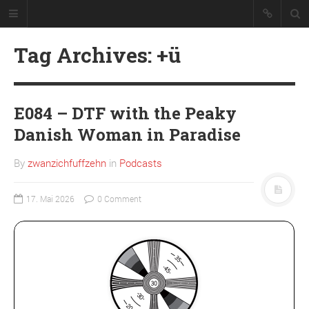
Tag Archives: +ü
E084 – DTF with the Peaky
Danish Woman in Paradise
By
zwanzichfuffzehn
in
Podcasts
Podcast über Serien und ihre Folgen.
17. Mai 2026
0 Comment
VON RECHTS WEGEN
Abonnieren
Datenschutzerklärung
Impressum
Team