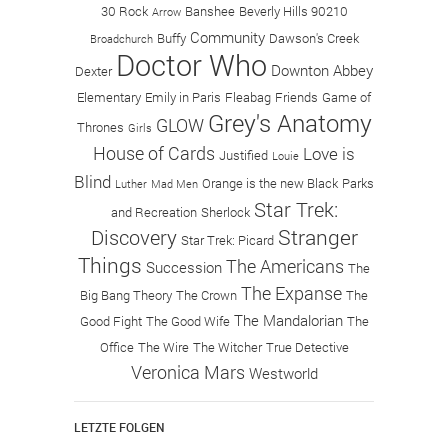
30 Rock
Banshee
Beverly Hills 90210
Arrow
Community
Buffy
Dawson's Creek
Broadchurch
Doctor Who
Downton Abbey
Dexter
Elementary
Emily in Paris
Fleabag
Friends
Game of
Grey's Anatomy
GLOW
Thrones
Girls
House of Cards
Love is
Justified
Louie
Blind
Orange is the new Black
Parks
Luther
Mad Men
Star Trek:
and Recreation
Sherlock
Stranger
Discovery
Star Trek: Picard
Things
The Americans
Succession
The
The Expanse
Big Bang Theory
The Crown
The
The Mandalorian
Good Fight
The Good Wife
The
Office
The Wire
The Witcher
True Detective
Veronica Mars
Westworld
LETZTE FOLGEN