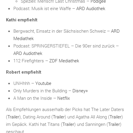
Speziell: Mensch! Last Christmas –
Podigee
Podcast: Musik ist eine Waffe –
ARD Audiothek
Kathi empfiehlt
Bergwacht, Einsatz in der Sächsischen Schweiz –
ARD
Mediathek
Podcast: SPRINGERSTIEFEL – Die 90er sind zurück –
ARD Audiothek
112 Firefighters –
ZDF Mediathek
Robert empfiehlt
UNHhhh –
Youtube
Only Murders in the Building –
Disney+
A Man on the Inside –
Netflix
Als Empfehlungen ausserhalb der Picks hat The Later Daters
(
Trailer
), Dating Around (
Trailer
) und Agatha All Along (
Trailer
)
im Gepäck. Kathi hat Titans (
Trailer
) und Sanningen (
Trailer
)
geschaut.