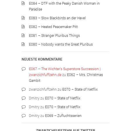
E084 – DTF with the Peaky Danish Woman in
Paradise
E083 – Slow Blackbirds an der Havel
E082 – Heated Peacemaker Pitt
E081 – Stranger Pluribus Things
E080 – Nobody wants the Great Pluribus
NEUESTE KOMMENTARE
E067 – The Wichter’s Superstore Succession |
zwanzichfuffzehn.de
zu
E062 – Mrs. Christmas
Gambit
zwanzichfuffzehn
zu
E070 – State of Netflix
Dmitry
zu
E070 – State of Netflix
Dmitry
zu
E070 – State of Netflix
Dmitry
zu
E069 – Zufluchtsserien
ZWANZICHFUFFZEHN AUF TWITTER