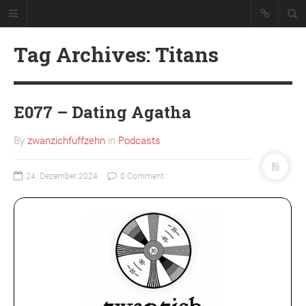
Tag Archives: Titans
E077 – Dating Agatha
By
zwanzichfuffzehn
in
Podcasts
Podcast über Serien und ihre Folgen.
24. Dezember 2024
0 Comment
VON RECHTS WEGEN
Abonnieren
Datenschutzerklärung
Impressum
Team