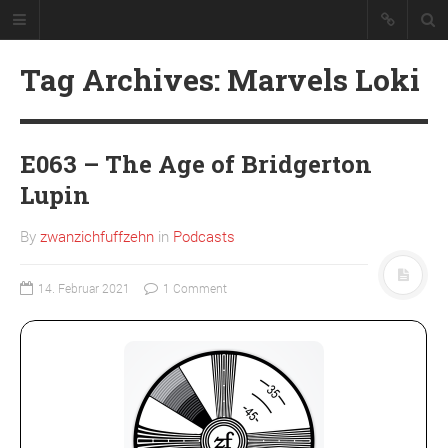
Tag Archives: Marvels Loki
E063 – The Age of Bridgerton
Lupin
By
zwanzichfuffzehn
in
Podcasts
Podcast über Serien und ihre Folgen.
14. Februar 2021
1 Comment
VON RECHTS WEGEN
Abonnieren
Datenschutzerklärung
Impressum
Team