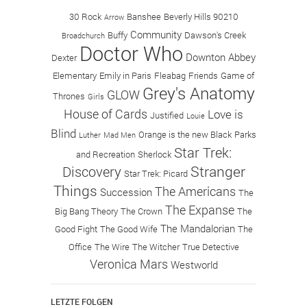
30 Rock
Banshee
Beverly Hills 90210
Arrow
Community
Buffy
Dawson's Creek
Broadchurch
Doctor Who
Downton Abbey
Dexter
Elementary
Emily in Paris
Fleabag
Friends
Game of
Grey's Anatomy
GLOW
Thrones
Girls
House of Cards
Love is
Justified
Louie
Blind
Orange is the new Black
Parks
Luther
Mad Men
Star Trek:
and Recreation
Sherlock
Stranger
Discovery
Star Trek: Picard
Things
The Americans
Succession
The
The Expanse
Big Bang Theory
The Crown
The
The Mandalorian
Good Fight
The Good Wife
The
Office
The Wire
The Witcher
True Detective
Veronica Mars
Westworld
LETZTE FOLGEN