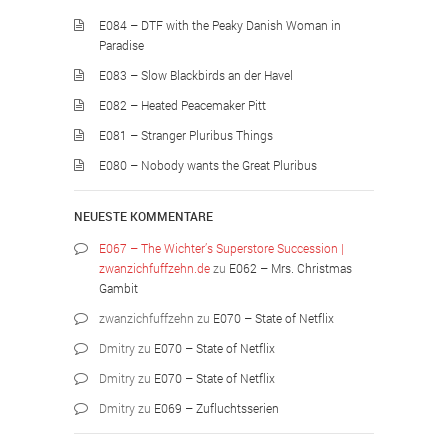
E084 – DTF with the Peaky Danish Woman in
Paradise
E083 – Slow Blackbirds an der Havel
E082 – Heated Peacemaker Pitt
E081 – Stranger Pluribus Things
E080 – Nobody wants the Great Pluribus
NEUESTE KOMMENTARE
E067 – The Wichter’s Superstore Succession |
zwanzichfuffzehn.de
zu
E062 – Mrs. Christmas
Gambit
zwanzichfuffzehn
zu
E070 – State of Netflix
Dmitry
zu
E070 – State of Netflix
Dmitry
zu
E070 – State of Netflix
Dmitry
zu
E069 – Zufluchtsserien