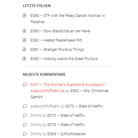
LETZTE FOLGEN
E084 – DTF with the Peaky Danish Woman in
Paradise
E083 – Slow Blackbirds an der Havel
E082 – Heated Peacemaker Pitt
E081 – Stranger Pluribus Things
E080 – Nobody wants the Great Pluribus
NEUESTE KOMMENTARE
E067 – The Wichter’s Superstore Succession |
zwanzichfuffzehn.de
zu
E062 – Mrs. Christmas
Gambit
zwanzichfuffzehn
zu
E070 – State of Netflix
Dmitry
zu
E070 – State of Netflix
Dmitry
zu
E070 – State of Netflix
Dmitry
zu
E069 – Zufluchtsserien