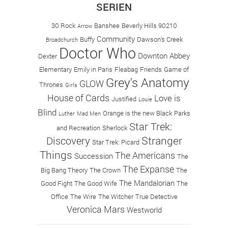
SERIEN
30 Rock
Banshee
Beverly Hills 90210
Arrow
Community
Buffy
Dawson's Creek
Broadchurch
Doctor Who
Downton Abbey
Dexter
Elementary
Emily in Paris
Fleabag
Friends
Game of
Grey's Anatomy
GLOW
Thrones
Girls
House of Cards
Love is
Justified
Louie
Blind
Orange is the new Black
Parks
Luther
Mad Men
Star Trek:
and Recreation
Sherlock
Stranger
Discovery
Star Trek: Picard
Things
The Americans
Succession
The
The Expanse
Big Bang Theory
The Crown
The
The Mandalorian
Good Fight
The Good Wife
The
Office
The Wire
The Witcher
True Detective
Veronica Mars
Westworld