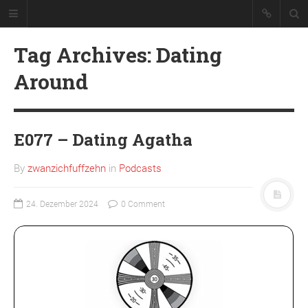
Tag Archives: Dating
Around
E077 – Dating Agatha
Podcast über Serien und ihre Folgen.
By
zwanzichfuffzehn
in
Podcasts
VON RECHTS WEGEN
24. Dezember 2024
0 Comment
Abonnieren
Datenschutzerklärung
Impressum
Team